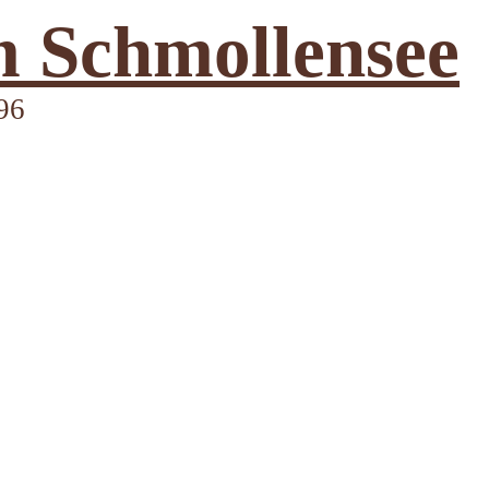
 Schmollensee
96