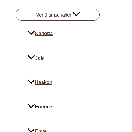
Menü umschalten
Karlotta
Jola
Haakon
Frannie
Enya