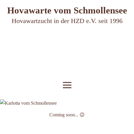
Zum
Main
Hovawarte vom Schmollensee
Inhalt
Menu
springen
Hovawartzucht in der HZD e.V. seit 1996
Coming soon... 😉