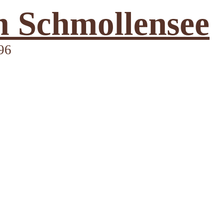
 Schmollensee
96