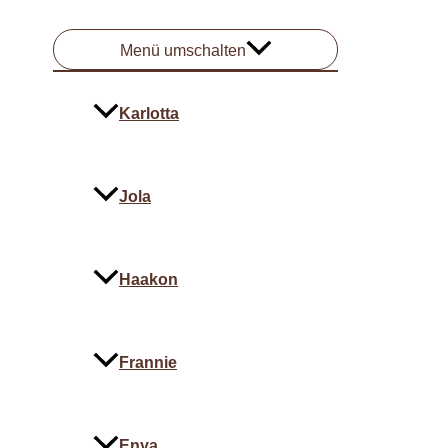
Menü umschalten
Karlotta
Jola
Haakon
Frannie
Enya